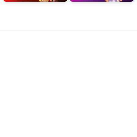
klive
Giới Hạn Địa Lý Và Điều Khoản Người Dùng
Dịch vụ và các bộ lọc thông số của chúng tôi chỉ cung cấp cho
đối tượng người dùng từ đủ 18 tuổi trở lên, có đầy đủ năng lực
hành vi dân sự pháp định. Hệ thống nghiêm cấm việc truy cập,
sao chép hoặc phát tán thông tin này từ các quốc gia, vùng
lãnh thổ áp dụng lệnh cấm tuyệt đối đối với các hình thức cá
cược trực tuyến. Người dùng tự chịu trách nhiệm trước cơ quan
chức năng sở tại nếu cố tình vi phạm các giới hạn này.