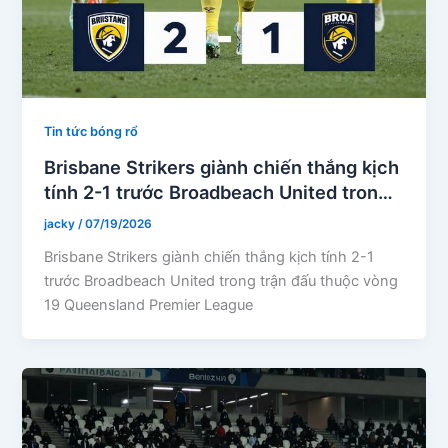
Tin tức bóng rổ
Brisbane Strikers giành chiến thắng kịch
tính 2-1 trước Broadbeach United trong
trận đấu thuộc vòng
jacky
/
07/19/2026
Brisbane Strikers giành chiến thắng kịch tính 2-1
trước Broadbeach United trong trận đấu thuộc vòng
19 Queensland Premier League