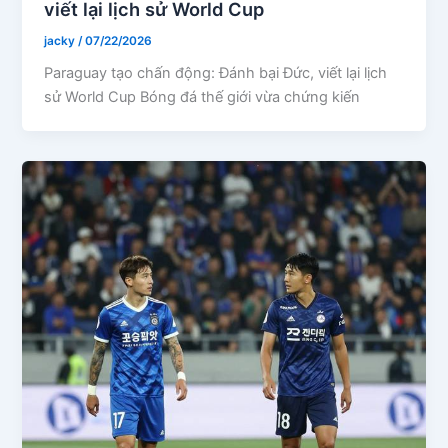
viết lại lịch sử World Cup
jacky
/
07/22/2026
Paraguay tạo chấn động: Đánh bại Đức, viết lại lịch
sử World Cup Bóng đá thế giới vừa chứng kiến