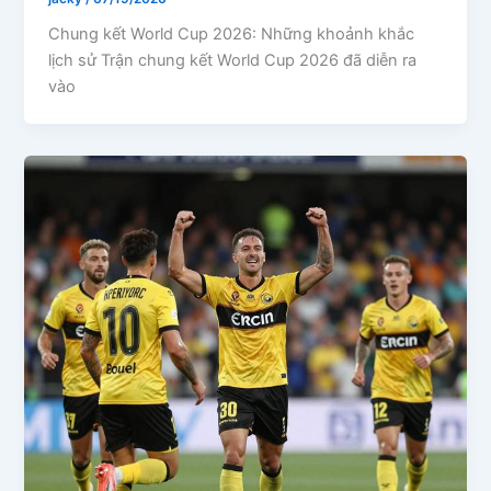
Chung kết World Cup 2026: Những khoảnh khắc
lịch sử Trận chung kết World Cup 2026 đã diễn ra
vào