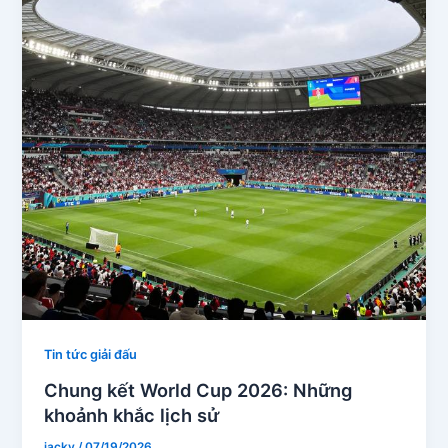
Tin tức giải đấu
Chung kết World Cup 2026: Những
khoảnh khắc lịch sử
jacky
/
07/19/2026