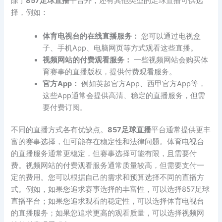
除了
857足球直播
平台外，还有其他类型的足球直播可供选
择，例如：
体育电视台的在线直播服务：
您可以通过电视盒
子、手机App、电脑网页等方式观看这些直播。
视频网站的付费观看服务：
一些视频网站会购买体
育赛事的直播版权，提供付费观看服务。
官方App：
例如英超官方App、西甲官方App等，
这些App通常会提供高清、稳定的直播服务，但需
要付费订阅。
不同的直播方式各有优缺点。
857足球直播
平台通常提供更丰
富的赛事选择，但可能存在稳定性和法律问题。体育电视台
的直播服务通常更稳定，但赛事选择可能有限，且需要付
费。视频网站的付费观看服务通常质量较高，但需要支付一
定的费用。您可以根据自己的需求和预算选择不同的直播方
式。例如，如果您追求赛事选择的丰富性，可以选择857足球
直播平台；如果您追求观看的稳定性，可以选择体育电视台
的直播服务；如果您追求更高的观看质量，可以选择视频网