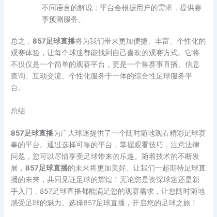
不同语言的解说；平台会根据用户的需求，提供赛
事预测服务。
总之，
857足球直播
将为我们带来更加便捷、丰富、个性化的
观赛体验，让每个球迷都能找到自己喜欢的观赛方式。它将
不仅仅是一个简单的观赛平台，更是一个集赛事直播、信息
查询、互动交流、个性化服务于一体的综合性足球服务平
台。
总结
857足球直播
为广大球迷提供了一个随时随地观看精彩足球赛
事的平台。通过选择可靠的平台，掌握观看技巧，注意法律
问题，您可以尽情享受足球带来的乐趣。随着技术的不断发
展，
857足球直播
的未来将更加美好。让我们一起期待足球直
播的未来，共同见证足球的辉煌！无论您是资深球迷还是新
手入门，857足球直播都能满足您的观赛需求，让您随时随地
感受足球的魅力。选择857足球直播，开启您的足球之旅！