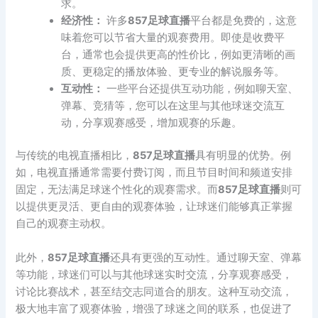
求。
经济性：
许多
857足球直播
平台都是免费的，这意
味着您可以节省大量的观赛费用。即使是收费平
台，通常也会提供更高的性价比，例如更清晰的画
质、更稳定的播放体验、更专业的解说服务等。
互动性：
一些平台还提供互动功能，例如聊天室、
弹幕、竞猜等，您可以在这里与其他球迷交流互
动，分享观赛感受，增加观赛的乐趣。
与传统的电视直播相比，
857足球直播
具有明显的优势。例
如，电视直播通常需要付费订阅，而且节目时间和频道安排
固定，无法满足球迷个性化的观赛需求。而
857足球直播
则可
以提供更灵活、更自由的观赛体验，让球迷们能够真正掌握
自己的观赛主动权。
此外，
857足球直播
还具有更强的互动性。通过聊天室、弹幕
等功能，球迷们可以与其他球迷实时交流，分享观赛感受，
讨论比赛战术，甚至结交志同道合的朋友。这种互动交流，
极大地丰富了观赛体验，增强了球迷之间的联系，也促进了