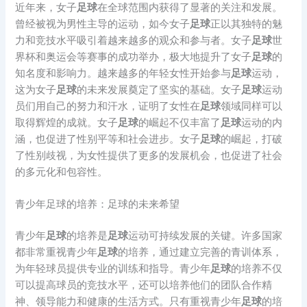
近年来，女子
足球
在全球范围内获得了显著的关注和发展。
曾经被视为男性主导的运动，如今女子
足球
正以其独特的魅
力和竞技水平吸引着越来越多的观众和参与者。女子
足球
世
界杯和奥运会等赛事的成功举办，极大地提升了女子
足球
的
知名度和影响力。越来越多的年轻女性开始参与
足球
运动，
这为女子
足球
的未来发展奠定了坚实的基础。女子
足球
运动
员们用自己的努力和汗水，证明了女性在
足球
领域同样可以
取得辉煌的成就。女子
足球
的崛起不仅丰富了
足球
运动的内
涵，也促进了性别平等和社会进步。女子
足球
的崛起，打破
了性别歧视，为女性提供了更多的发展机会，也促进了社会
的多元化和包容性。
青少年足球的培养：足球的未来希望
青少年
足球
的培养是
足球
运动可持续发展的关键。许多国家
都非常重视青少年
足球
的培养，通过建立完善的青训体系，
为年轻球员提供专业的训练和指导。青少年
足球
的培养不仅
可以提高球员的竞技水平，还可以培养他们的团队合作精
神、领导能力和健康的生活方式。只有重视青少年
足球
的培