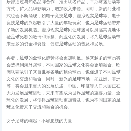
乐部通过与知名品牌合作，推出联名产品，举办球迷活动等
方式，扩大品牌影响力，增加收入来源。同时，新的商业模
式也会不断涌现，如电子竞技
足球
、虚拟现实
足球
等。电子
竞技
足球
的兴起吸引了大量的年轻玩家，也为
足球
运动带来
了新的发展机遇。虚拟现实
足球
则让球迷可以身临其境地体
验
足球
比赛的激情和乐趣。商业化的发展，将为
足球
运动带
来更多的资金和资源，促进
足球
运动的普及和发展。
再者，
足球
的全球化趋势将会更加明显。越来越多的球员将
会选择到海外踢球，不同国家的
足球
文化将会更加融合。欧
洲联赛吸引了来自世界各地的顶尖球员，也促进了不同
足球
文化的交流和融合。同时，新兴的
足球
市场，如亚洲、非洲
等，将会迎来更大的发展机遇。中国、印度等人口大国正在
大力发展
足球
运动，未来有望成为世界
足球
的重要力量。全
球化的发展，将使得
足球
运动更加普及，也为不同国家的
足
球
文化带来了交流和融合的机会。
女子足球的崛起：不容忽视的力量