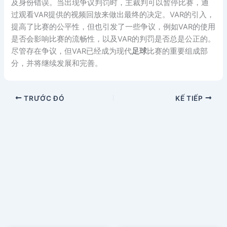
及身份错误。当出现争议判罚时，主裁判可以暂停比赛，通
过观看VAR提供的视频回放来做出最终的决定。VAR的引入，
提高了比赛的公平性，但也引发了一些争议，例如VAR的使用
是否会影响比赛的流畅性，以及VAR的判罚是否总是公正的。
尽管存在争议，但VAR已经成为现代
足球
比赛的重要组成部
分，并将继续发展和完善。
TRƯỚC ĐÓ
KẾ TIẾP