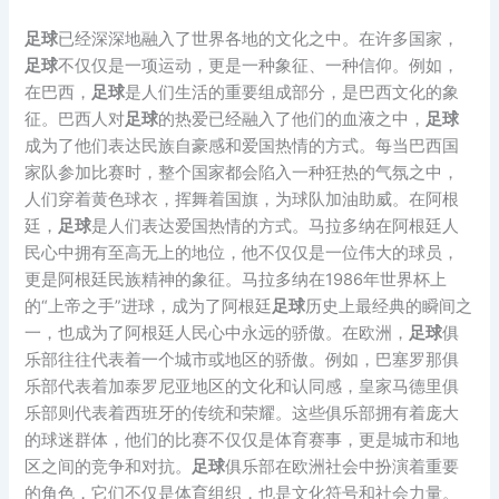
足球
已经深深地融入了世界各地的文化之中。在许多国家，
足球
不仅仅是一项运动，更是一种象征、一种信仰。例如，
在巴西，
足球
是人们生活的重要组成部分，是巴西文化的象
征。巴西人对
足球
的热爱已经融入了他们的血液之中，
足球
成为了他们表达民族自豪感和爱国热情的方式。每当巴西国
家队参加比赛时，整个国家都会陷入一种狂热的气氛之中，
人们穿着黄色球衣，挥舞着国旗，为球队加油助威。在阿根
廷，
足球
是人们表达爱国热情的方式。马拉多纳在阿根廷人
民心中拥有至高无上的地位，他不仅仅是一位伟大的球员，
更是阿根廷民族精神的象征。马拉多纳在1986年世界杯上
的“上帝之手”进球，成为了阿根廷
足球
历史上最经典的瞬间之
一，也成为了阿根廷人民心中永远的骄傲。在欧洲，
足球
俱
乐部往往代表着一个城市或地区的骄傲。例如，巴塞罗那俱
乐部代表着加泰罗尼亚地区的文化和认同感，皇家马德里俱
乐部则代表着西班牙的传统和荣耀。这些俱乐部拥有着庞大
的球迷群体，他们的比赛不仅仅是体育赛事，更是城市和地
区之间的竞争和对抗。
足球
俱乐部在欧洲社会中扮演着重要
的角色，它们不仅是体育组织，也是文化符号和社会力量。