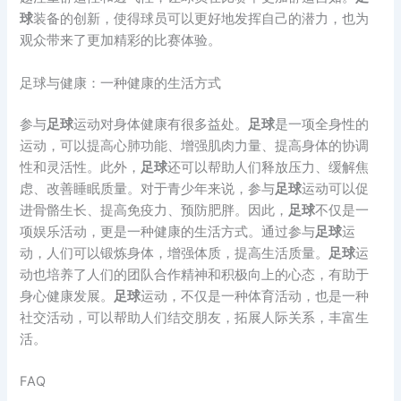
球
装备的创新，使得球员可以更好地发挥自己的潜力，也为
观众带来了更加精彩的比赛体验。
足球与健康：一种健康的生活方式
参与
足球
运动对身体健康有很多益处。
足球
是一项全身性的
运动，可以提高心肺功能、增强肌肉力量、提高身体的协调
性和灵活性。此外，
足球
还可以帮助人们释放压力、缓解焦
虑、改善睡眠质量。对于青少年来说，参与
足球
运动可以促
进骨骼生长、提高免疫力、预防肥胖。因此，
足球
不仅是一
项娱乐活动，更是一种健康的生活方式。通过参与
足球
运
动，人们可以锻炼身体，增强体质，提高生活质量。
足球
运
动也培养了人们的团队合作精神和积极向上的心态，有助于
身心健康发展。
足球
运动，不仅是一种体育活动，也是一种
社交活动，可以帮助人们结交朋友，拓展人际关系，丰富生
活。
FAQ