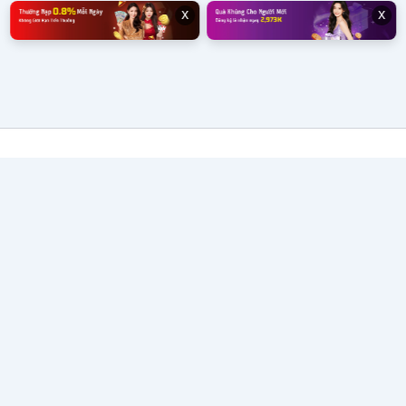
x
x
klive
Giới Hạn Địa Lý Và Điều Khoản Người Dùng
Dịch vụ và các bộ lọc thông số của chúng tôi chỉ cung cấp cho
đối tượng người dùng từ đủ 18 tuổi trở lên, có đầy đủ năng lực
hành vi dân sự pháp định. Hệ thống nghiêm cấm việc truy cập,
sao chép hoặc phát tán thông tin này từ các quốc gia, vùng
lãnh thổ áp dụng lệnh cấm tuyệt đối đối với các hình thức cá