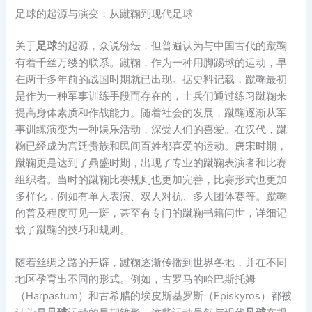
足球的起源与演变：从蹴鞠到现代足球
关于
足球
的起源，众说纷纭，但普遍认为与中国古代的蹴鞠
有着千丝万缕的联系。蹴鞠，作为一种用脚踢球的运动，早
在两千多年前的战国时期就已出现。据史料记载，蹴鞠最初
是作为一种军事训练手段而存在的，士兵们通过练习蹴鞠来
提高身体素质和作战能力。随着社会的发展，蹴鞠逐渐从军
事训练演变为一种娱乐活动，深受人们的喜爱。在汉代，蹴
鞠已经成为宫廷贵族和民间百姓都喜爱的运动。唐宋时期，
蹴鞠更是达到了鼎盛时期，出现了专业的蹴鞠表演者和比赛
组织者。当时的蹴鞠比赛规则也更加完善，比赛形式也更加
多样化，例如有单人表演、双人对抗、多人团体赛等。蹴鞠
的普及程度可见一斑，甚至有专门的蹴鞠书籍问世，详细记
载了蹴鞠的技巧和规则。
随着丝绸之路的开辟，蹴鞠逐渐传播到世界各地，并在不同
地区孕育出不同的形式。例如，古罗马的哈巴斯托姆
（Harpastum）和古希腊的埃皮斯基罗斯（Episkyros）都被