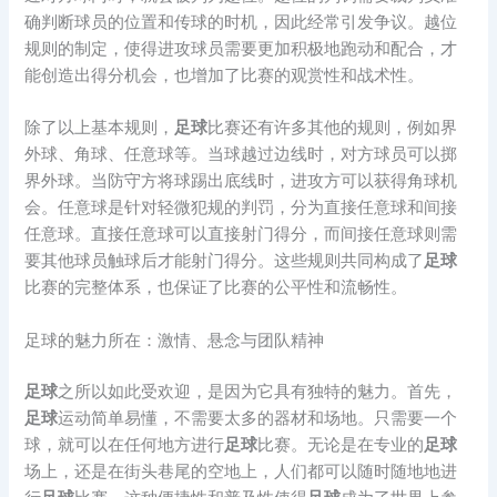
确判断球员的位置和传球的时机，因此经常引发争议。越位
规则的制定，使得进攻球员需要更加积极地跑动和配合，才
能创造出得分机会，也增加了比赛的观赏性和战术性。
除了以上基本规则，
足球
比赛还有许多其他的规则，例如界
外球、角球、任意球等。当球越过边线时，对方球员可以掷
界外球。当防守方将球踢出底线时，进攻方可以获得角球机
会。任意球是针对轻微犯规的判罚，分为直接任意球和间接
任意球。直接任意球可以直接射门得分，而间接任意球则需
要其他球员触球后才能射门得分。这些规则共同构成了
足球
比赛的完整体系，也保证了比赛的公平性和流畅性。
足球的魅力所在：激情、悬念与团队精神
足球
之所以如此受欢迎，是因为它具有独特的魅力。首先，
足球
运动简单易懂，不需要太多的器材和场地。只需要一个
球，就可以在任何地方进行
足球
比赛。无论是在专业的
足球
场上，还是在街头巷尾的空地上，人们都可以随时随地地进